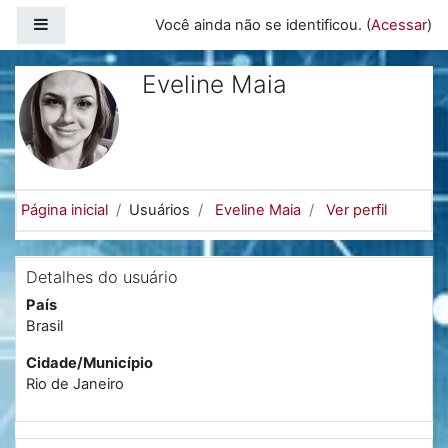
Ir para o conteúdo principal
Painel lateral
Você ainda não se identificou. (
Acessar
)
Eveline Maia
Página inicial
Usuários
Eveline Maia
Ver perfil
Detalhes do usuário
País
Brasil
Cidade/Município
Rio de Janeiro