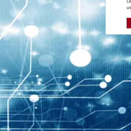
Le
us