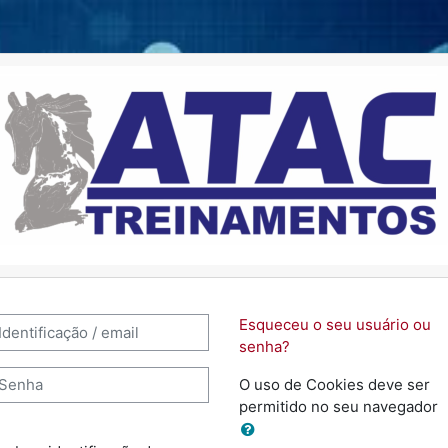
ortal ATAC Treinamentos: Acess
entificação / email
Esqueceu o seu usuário ou
senha?
enha
O uso de Cookies deve ser
permitido no seu navegador