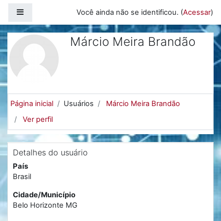
Ir para o conteúdo principal
Painel lateral
Você ainda não se identificou. (
Acessar
)
Márcio Meira Brandão
Página inicial
Usuários
Márcio Meira Brandão
Ver perfil
Detalhes do usuário
País
Brasil
Cidade/Município
Belo Horizonte MG