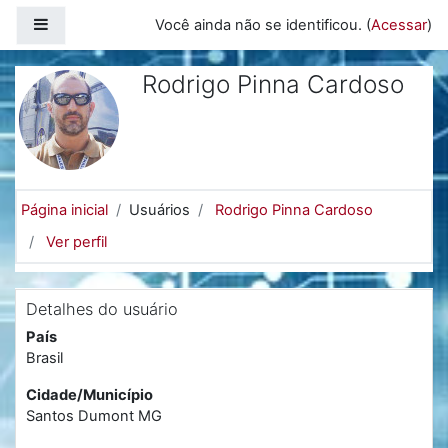
Ir para o conteúdo principal
Painel lateral
Você ainda não se identificou. (
Acessar
)
Rodrigo Pinna Cardoso
Página inicial
Usuários
Rodrigo Pinna Cardoso
Ver perfil
Detalhes do usuário
País
Brasil
Cidade/Município
Santos Dumont MG