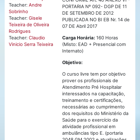
CONFORME Art. 4o ANEXO VI -
Teacher:
Andre
PORTARIA Nº 092- DGP DE 11
Sobrinho
DE SETEMBRO DE 2012
Teacher:
Gisele
PUBLICADA NO BI EB Nr. 14 de
Teixeira de Oliveira
07 DE Abril 2017
Rodrigues
Teacher:
Claudio
Carga Horária:
160 Horas
Vinicio Serra Teixeira
(Misto: EAD + Presencial com
Internato)
Objetivo:
O curso livre tem por objetivo
prover os profissionais de
Atendimento Pré Hospitalar
interessados na capacitação,
treinamento e certificações,
necessárias ao cumprimento
dos requisitos do Ministério da
Saúde para o exercício da
atividade profissional em
ambulâncias tipo E. (portaria
2048 GM 2002 e atualizações