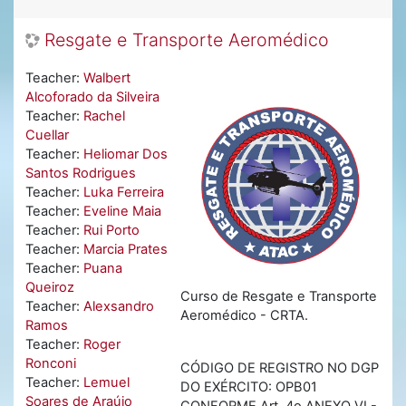
Resgate e Transporte Aeromédico
Teacher:
Walbert
Alcoforado da Silveira
Teacher:
Rachel
Cuellar
Teacher:
Heliomar Dos
Santos Rodrigues
Teacher:
Luka Ferreira
Teacher:
Eveline Maia
Teacher:
Rui Porto
Teacher:
Marcia Prates
Teacher:
Puana
Queiroz
Curso de Resgate e Transporte
Teacher:
Alexsandro
Aeromédico - CRTA.
Ramos
Teacher:
Roger
Ronconi
CÓDIGO DE REGISTRO NO DGP
Teacher:
Lemuel
DO EXÉRCITO: OPB01
Soares de Araújo