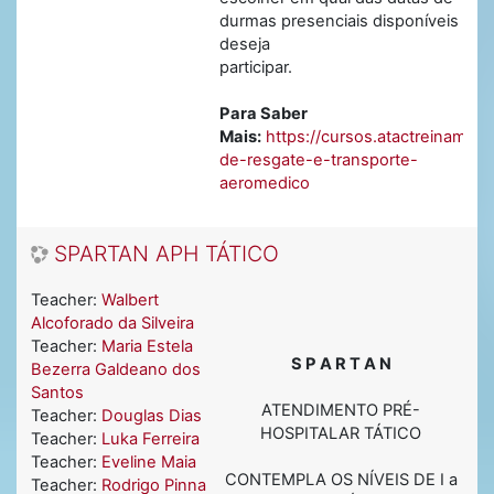
durmas presenciais disponíveis
deseja
participar.
Para Saber
Mais:
https://cursos.atactreinamen
de-resgate-e-transporte-
aeromedico
SPARTAN APH TÁTICO
Teacher:
Walbert
Alcoforado da Silveira
Teacher:
Maria Estela
S P A R T A N
Bezerra Galdeano dos
Santos
ATENDIMENTO PRÉ-
Teacher:
Douglas Dias
HOSPITALAR TÁTICO
Teacher:
Luka Ferreira
Teacher:
Eveline Maia
CONTEMPLA OS NÍVEIS DE I a
Teacher:
Rodrigo Pinna